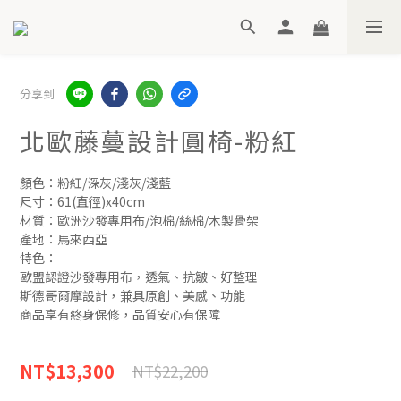
分享到
北歐藤蔓設計圓椅-粉紅
顏色：粉紅/深灰/淺灰/淺藍
尺寸：61(直徑)x40cm
材質：歐洲沙發專用布/泡棉/絲棉/木製骨架
產地：馬來西亞
特色：
歐盟認證沙發專用布，透氣、抗皺、好整理
斯德哥爾摩設計，兼具原創、美感、功能
商品享有終身保修，品質安心有保障
NT$13,300
NT$22,200