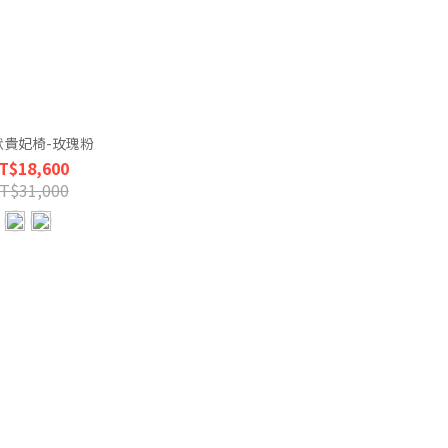
默貴妃椅-玫瑰粉
T$18,600
T$31,000