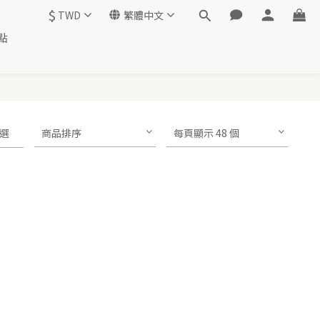
$
TWD
繁體中文
點
選
商品排序
每頁顯示 48 個