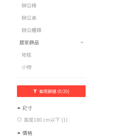
辦公椅
辦公桌
辦公櫃類
居家飾品
地毯
小物
套用篩選
(0/20)
尺寸
寬度180 cm以下 (1)
價格