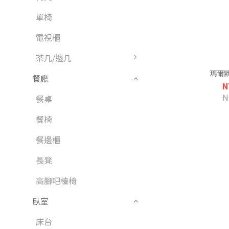
單椅
電視櫃
茶几/邊几
瑪爾
餐廳
N
N
餐桌
餐椅
餐邊櫃
長凳
高腳吧檯椅
臥室
床台