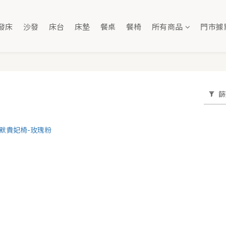
發床
沙發
床台
床墊
餐桌
餐椅
所有商品
門市據
篩