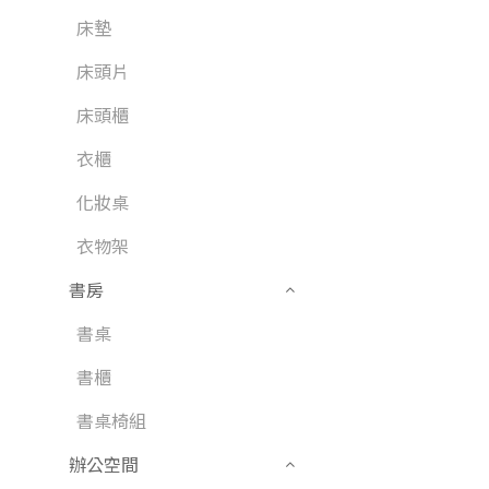
床墊
床頭片
床頭櫃
衣櫃
化妝桌
衣物架
書房
書桌
書櫃
書桌椅組
辦公空間