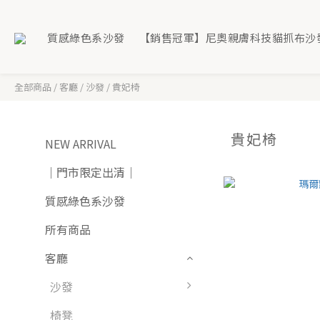
質感綠色系沙發
【銷售冠軍】尼奧親膚科技貓抓布沙
全部商品
/
客廳
/
沙發
/
貴妃椅
貴妃椅
NEW ARRIVAL
｜門市限定出清｜
質感綠色系沙發
所有商品
客廳
沙發
椅凳