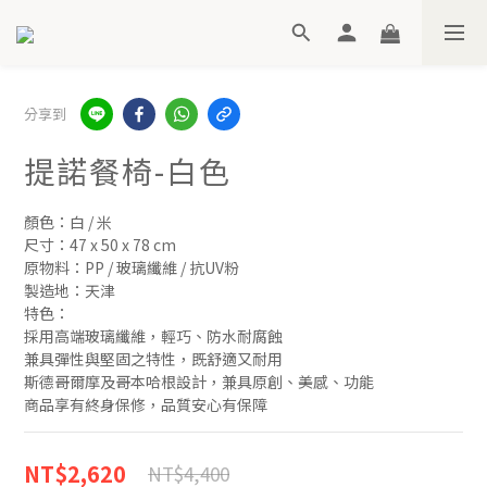
分享到
提諾餐椅-白色
顏色：白 / 米
尺寸：47 x 50 x 78 cm
原物料：PP / 玻璃纖維 / 抗UV粉
製造地：天津
特色：
採用高端玻璃纖維，輕巧、防水耐腐蝕
兼具彈性與堅固之特性，既舒適又耐用
斯德哥爾摩及哥本哈根設計，兼具原創、美感、功能
商品享有終身保修，品質安心有保障
NT$2,620
NT$4,400