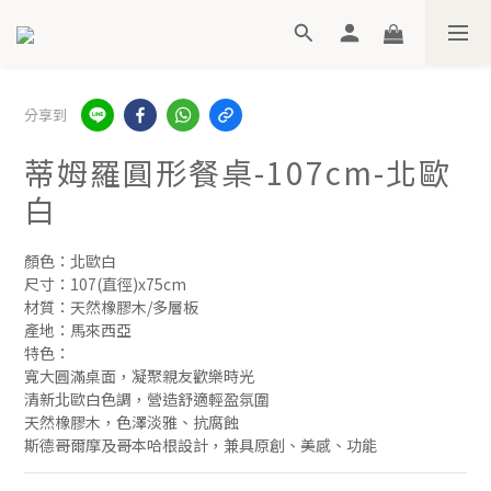
分享到
蒂姆羅圓形餐桌-107cm-北歐
白
顏色：北歐白
尺寸：107(直徑)x75cm
材質：天然橡膠木/多層板
產地：馬來西亞
特色：
寬大圓滿桌面，凝聚親友歡樂時光
清新北歐白色調，營造舒適輕盈氛圍
天然橡膠木，色澤淡雅、抗腐蝕
斯德哥爾摩及哥本哈根設計，兼具原創、美感、功能