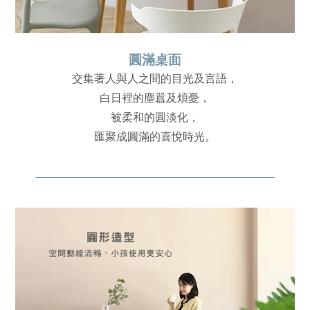
圓滿桌面
交集著人與人之間的目光及言語，
白日裡的塵囂及煩憂，
被柔和的圓淡化，
匯聚成圓滿的喜悅時光。