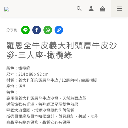
分享到
羅恩全牛皮義大利頭層牛皮沙
發-三人座-橄欖綠
顏色：橄欖綠
尺寸：214 x 88 x 92 cm
材質：義大利苯染頭層全牛皮 / 12層內材 / 金屬椅腳
產地：深圳
特色：
高規格義大利頭層全牛皮沙發，天然粒面皮革
透氣性強有光澤，特殊處理呈現雙色效果
堅固烤漆鐵腳，增添沙發簡約俐落氣質
斯德哥爾摩及哥本哈根設計，兼具原創、美感、功能
商品享有終身保修，品質安心有保障