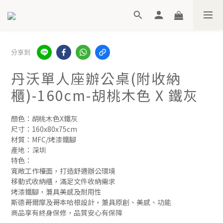
分享到
丹沃單人座辦公桌(附收納
櫃)-160cm-胡桃木色 X 鐵灰
顏色：胡桃木色X鐵灰
尺寸：160x80x75cm
材質：MFC/烤漆鐵腳
產地：深圳
特色：
寬敞工作檯面，打造舒適辦公環境
移動式收納櫃，滿足文件收納需求
烤漆鐵腳，兼具美感及耐用性
斯德哥爾摩及哥本哈根設計，兼具原創、美感、功能
商品享有終身保修，品質安心有保障