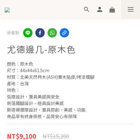
分享到
尤德邊几-原木色
顏色：原木色
尺寸：44x44x61.5cm
材質：北美天然梣木(ASH)實木貼皮/烤漆鐵腳
產地：台灣
特色：
弧度設計，兼具美感與安全
俐落鐵腳設計，極具設計美感
斯德哥爾摩設計，兼具原創、美感、功能
商品享有終身保修，品質安心有保障
NT$9,100
NT$15,200