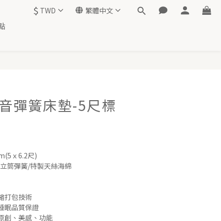
$
TWD
繁體中文
點
立即購買
音彈簧床墊-5尺標
(5ｘ6.2尺)
立筒彈簧/特製天絲海綿
縮打包技術
睡眠品質保證
原創、美感、功能