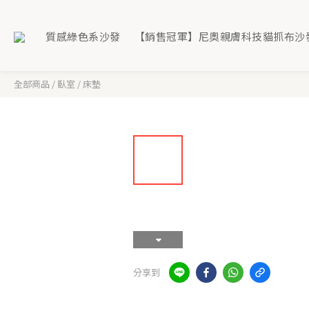
質感綠色系沙發
【銷售冠軍】尼奧親膚科技貓抓布沙
全部商品
/
臥室
/
床墊
分享到