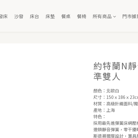
發床
沙發
床台
床墊
餐桌
餐椅
所有商品
門市據
約特蘭N靜
準雙人
顏色：北歐白
尺寸：150ｘ186ｘ23cm
材質：高級針織面料/獨
產地：上海
特色：
採用最先進彈簧床網壓
連鎖靜音彈簧，零干擾
斯德哥爾摩設計，兼具