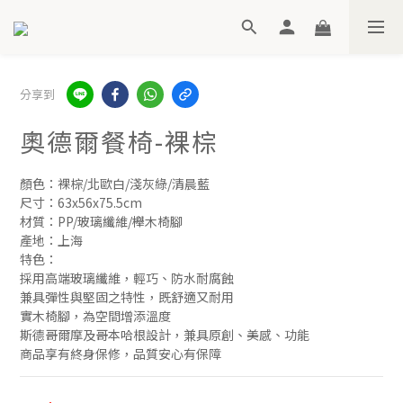
分享到
奧德爾餐椅-裸棕
顏色：裸棕/北歐白/淺灰綠/清晨藍
尺寸：63x56x75.5cm
材質：PP/玻璃纖維/櫸木椅腳
產地：上海
特色：
採用高端玻璃纖維，輕巧、防水耐腐蝕
兼具彈性與堅固之特性，既舒適又耐用
實木椅腳，為空間增添溫度
斯德哥爾摩及哥本哈根設計，兼具原創、美感、功能
商品享有終身保修，品質安心有保障