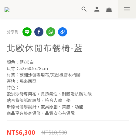
分享到
北歐休閒布餐椅-藍
顏色：藍/米白
尺寸：52x60.5x78cm
材質：歐洲沙發專用布/天然橡膠木椅腳
產地：馬來西亞
特色：
歐洲沙發專用布，具透氣性、耐髒及抗皺功能
貼合背部弧度設計，符合人體工學
斯德哥爾摩設計，兼具原創、美感、功能
商品享有終身保修，品質安心有保障
NT$6,300
NT$10,500