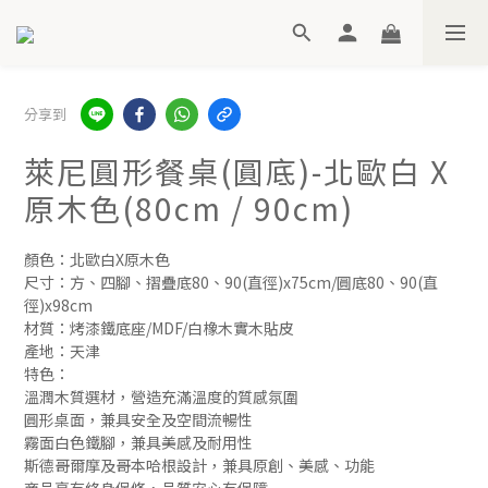
分享到
萊尼圓形餐桌(圓底)-北歐白 X
原木色(80cm / 90cm)
顏色：北歐白X原木色
尺寸：方、四腳、摺疊底80、90(直徑)x75cm/圓底80、90(直
徑)x98cm
材質：烤漆鐵底座/MDF/白橡木實木貼皮
產地：天津
特色：
溫潤木質選材，營造充滿溫度的質感氛圍
圓形桌面，兼具安全及空間流暢性
霧面白色鐵腳，兼具美感及耐用性
斯德哥爾摩及哥本哈根設計，兼具原創、美感、功能