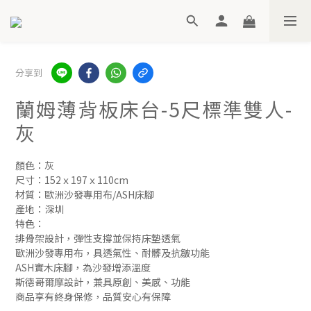
分享到
蘭姆薄背板床台-5尺標準雙人-
灰
顏色：灰
尺寸：152ｘ197ｘ110cm
材質：歐洲沙發專用布/ASH床腳
產地：深圳
特色：
排骨架設計，彈性支撐並保持床墊透氣
歐洲沙發專用布，具透氣性、耐髒及抗皺功能
ASH實木床腳，為沙發增添溫度
斯德哥爾摩設計，兼具原創、美感、功能
商品享有終身保修，品質安心有保障