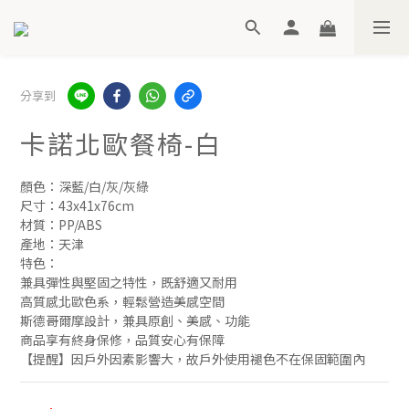
分享到
卡諾北歐餐椅-白
顏色：深藍/白/灰/灰綠
尺寸：43x41x76cm
材質：PP/ABS
產地：天津
特色：
兼具彈性與堅固之特性，既舒適又耐用
高質感北歐色系，輕鬆營造美感空間
斯德哥爾摩設計，兼具原創、美感、功能
商品享有終身保修，品質安心有保障
【提醒】因戶外因素影響大，故戶外使用褪色不在保固範圍內