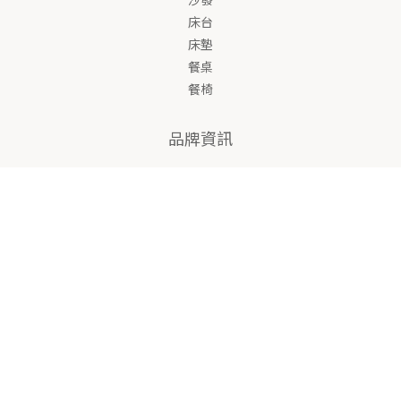
床台
床墊
餐桌
餐椅
品牌資訊
立即購買
門市據點
關於綠屋
BLOG
服務資訊
| 官網諮詢 |
04-2296-0781#15 / 17