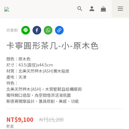
分享到
卡寧圓形茶几-小-原木色
顏色：原木色
尺寸：43.5(直徑)x44.5cm
材質：北美天然梣木(ASH)實木貼皮
產地：天津
特色：
北美天然梣木(ASH)，木質堅韌且結構穩固
獨特開口造型，為空間增添活潑氛圍
斯德哥爾摩設計，兼具原創、美感、功能
NT$9,100
NT$15,200
數量