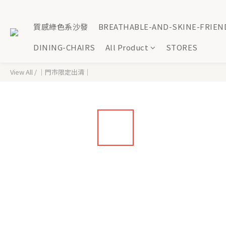
質感綠色系沙發
BREATHABLE-AND-SKINE-FRIEN
DINING-CHAIRS
All Product
STORES
View All
/
｜門市限定出清｜