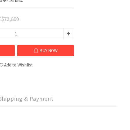
質安心有保障
$72,800
BUY NOW
Add to Wishlist
Shipping & Payment