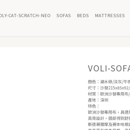
DLY-CAT-SCRATCH-NEO
SOFAS
BEDS
MATTRESSES
VOLI-SOF
顏色：湖水綠/淡灰/午
尺寸：沙發215x85x92/
材質：歐洲沙發專用布/
產地：深圳
特色：
歐洲沙發專用布，具透
高背設計，頸部得到舒
斯德哥爾摩及哥本哈根