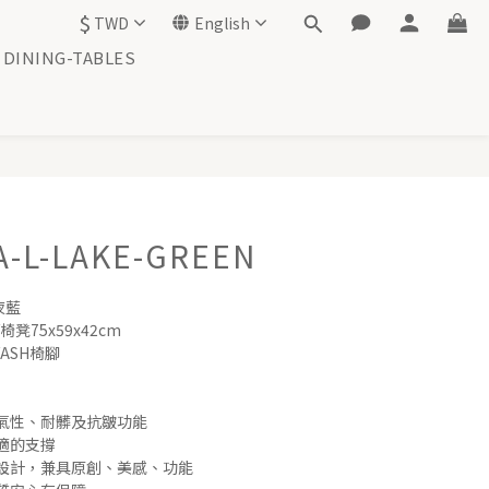
$
TWD
English
DINING-TABLES
BUY NOW
A-L-LAKE-GREEN
夜藍
椅凳75x59x42cm
ASH椅腳
氣性、耐髒及抗皺功能
適的支撐
設計，兼具原創、美感、功能