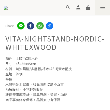
Share
VITA-NIGHTSTAND-NORDIC-
WHITEXWOOD
顏色：北歐白X原木色
尺寸：45x35x45cm
材質：烤漆鐵腳/多層板/梣木(ASH)實木貼皮
產地：深圳
特色：
木質搭配北歐白，視覺清新協調不沉重
抽屜設計，小物輕鬆收納
斯德哥爾摩設計，兼具原創、美感、功能
商品享有終身保修，品質安心有保障