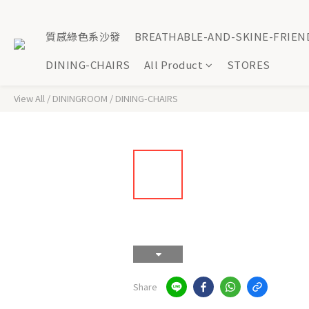
質感綠色系沙發
BREATHABLE-AND-SKINE-FRIEN
DINING-CHAIRS
All Product
STORES
View All
/
DININGROOM
/
DINING-CHAIRS
Share