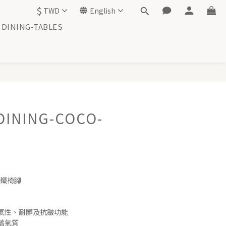
$
TWD
English
DINING-TABLES
BUY NOW
DINING-COCO-
/鐵椅腳
氣性、耐髒及抗皺功能
落氣質