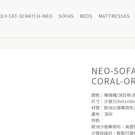
DLY-CAT-SCRATCH-NEO
SOFAS
BEDS
MATTRESSES
NEO-SOFA
CORAL-O
顏色：珊瑚橘/深豆綠/
尺寸：沙發219x91x88c
材質：歐洲沙發專用布/
產地：深圳
特色：
歐洲沙發專用布，具透
沙發床設計，輕鬆打造