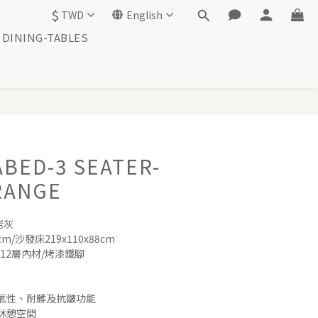
$
TWD
English
DINING-TABLES
BUY NOW
BED-3 SEATER-
RANGE
岩灰
m/沙發床219x110x88cm
12層內材/烤漆鐵腳
氣性、耐髒及抗皺功能
休憩空間