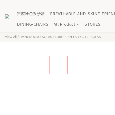
質感綠色系沙發
BREATHABLE-AND-SKINE-FRIEN
DINING-CHAIRS
All Product
STORES
View All
/
LIVINGROOM
/
SOFAS
/
EUROPEAN-FABRIC-OF-SOFAS