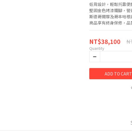
低背設計，輕鬆托靠便
堅固金色烤漆鐵腳，營
斯德哥爾摩及哥本哈根
商品享有終身保修，品
NT$38,100
NT
Quantity
ADD TO CART