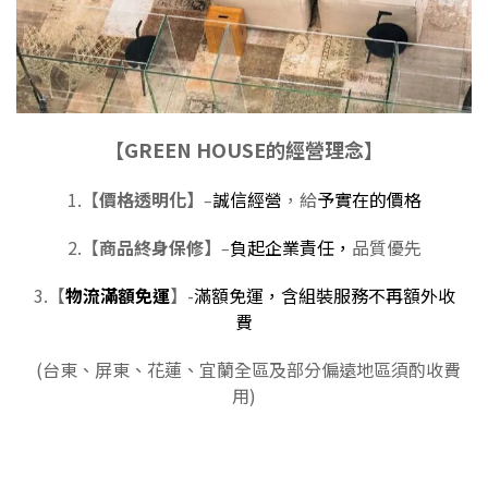
【GREEN HOUSE的經營理念】
1.【
價格透明化】
誠信經營
，給
予實在的價格
–
2.【
商品終身保修】
負起企業責任，
品質優先
–
3.【
物流滿額免運
】-
滿額
免運，含組裝服務不再額外收
費
(台東、屏東、花蓮、宜蘭全區及部分偏遠地區須酌收費
用)