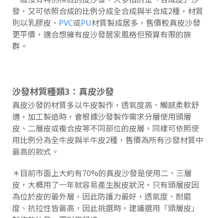
發，又可依照合成的比例分成全合成與半合成2種，材質
則以乳膠皮、
PVC
或
PU
材質製成居多，售價較真皮沙發
更平價，適合想擁有皮沙發居家風格但預算有限的族
群。
沙發材質種類3：真皮沙發
真皮沙發的材質多以牛皮製作，透氣度高、觸感柔軟舒
適，加工製造時，會根據沙發製作需求分層使用頭層
皮、二層皮或複合皮等不同部位的皮層，同樣可依照使
用比例分為全牛皮與半牛皮2種，售價為所有沙發材質中
最高的款式。
＊目前市面上大約有70%的真皮沙發是使用二、三層
皮，大概用了一年就容易產生脫皮狀況，只有頭層皮因
為位於皮的最外層，因此防護力最好，透氣度、耐磨
度、抗拉性皆最高，因此挑選時，建議選用「頭層皮」