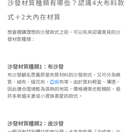
沙發材質種類有哪些？認識4大布料款
式＋2大內在材質
想要選購理想的沙發款式之前，可以先來認識常見的沙
發材質種類：
沙發材質種類1：布沙發
布沙發顧名思義即是布質材料的沙發款式，又可分為棉
質、絨布、緹花布、
亞麻
布等，由於質料輕盈、薄透，
因此適合環境較為濕熱的地區，價格通常也較親民，是
許多新婚夫妻或小資族喜愛的款式。
沙發材質種類2：皮沙發
一般沒有特別標註的皮沙發，大多指的是「合成皮」沙