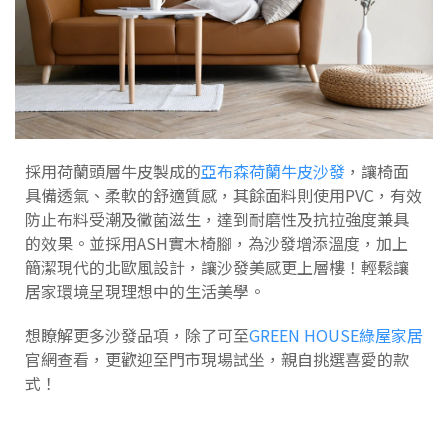
採用荷蘭頭層牛皮製成的
亞布森荷蘭牛皮沙發
，讓椅面
具備透氣、柔軟的舒適質感，其餘面料則使用PVC，有效
防止布料受潮及黴菌滋生，達到耐磨性及抗拉強度兼具
的效果。並採用ASH實木椅腳，為沙發增添溫度，加上
簡潔現代的北歐風設計，讓沙發美感更上層樓！輕鬆讓
居家環境呈現理想中的生活美學。
想瞭解更多沙發品項，除了可至
GREEN HOUSE綠屋家居
官網查看，更歡迎至門市現場試坐，親自挑選喜愛的款
式！