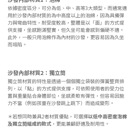
依據密度區分，可分為低、中、高等3大類型，而通常適
用於沙發內部材質的為中高度以上的泡綿，因為具備彈
力與彎曲特性，耐受度較高，整體是以「面」的方式提
供支撐，坐感飽滿堅實，但久坐可能會感到偏硬不適。
此外，一般只用泡棉作為內材的沙發，更容易因為久坐
而塌陷。
沙發內部材質2：獨立筒
獨立筒材質的特性是透過一個個獨立袋裝的彈簧整齊排
列，以「點」的方式提供支撐，可依照使用者的受力位
置與重量貼合身體部位，坐感柔軟有彈性，但容易因施
力不當（例如孩童在沙發跳上跳下）而造成變形。
＊若想同時兼具2者材質優點，可選擇
以低中高密度泡棉
及獨立筒組成的款式
，更能兼顧舒適及耐用性。