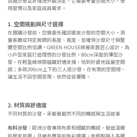
挑選沙發並非僅憑外觀決定，它需要考量空間大小、使
用習慣以及家庭成員需求。
1. 空間規劃與尺寸選擇
在選購沙發前，您需要先確認擺放沙發的空間大小。測
量客廳或特定房間的長度、寬度，並確保沙發尺寸與整
體空間比例協調。GREEN HOUSE綠屋家居匠心設計，為
小戶型家庭打造理想的沙發比例。80cm深度的薄型沙
發，在輕盈線條間蘊藏舒適支撐，恰到好處地延展空間
感；多款200cm上下的三人座沙發，在有限的空間裡，
讓生活不因空間受限，依然從容優雅。
2. 材質與舒適度
不同材質的沙發，承載著截然不同的觸感與生活故事
布料沙發｜
歐洲沙發專用布柔和細膩的觸感，營造溫暖
的居家氛圍，且擁有豐富的色彩選擇，能輕鬆融入各種