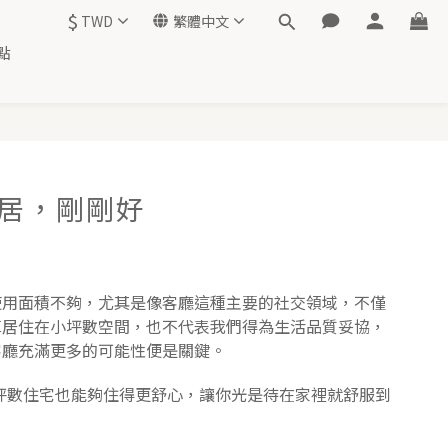
$
TWD
繁體中文
點
家居，剛剛好
使用面積不夠，尤其是像客廳這種主要的社交領域，不僅
算居住在小坪數空間，也不代表我們得為生活品質妥協，
客廳充滿更多的可能性便是關鍵。
小坪數住宅也能夠住得更舒心，讓你光是待在家裡就舒服到