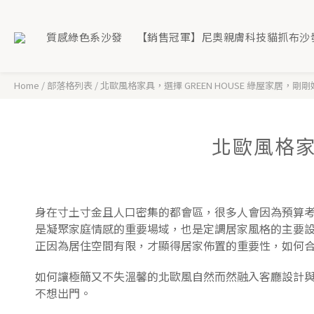
質感綠色系沙發
【銷售冠軍】尼奧親膚科技貓抓布沙
Home
/
部落格列表
/
北歐風格家具，選擇 GREEN HOUSE 綠屋家居，剛剛
北歐風格家
身在寸土寸金且人口密集的都會區，很多人會因為預算
是凝聚家庭情感的重要場域，也是定調居家風格的主要
正因為居住空間有限，才顯得居家佈置的重要性，如何
如何讓極簡又不失溫馨的北歐風自然而然融入客廳設計與居
不想出門。