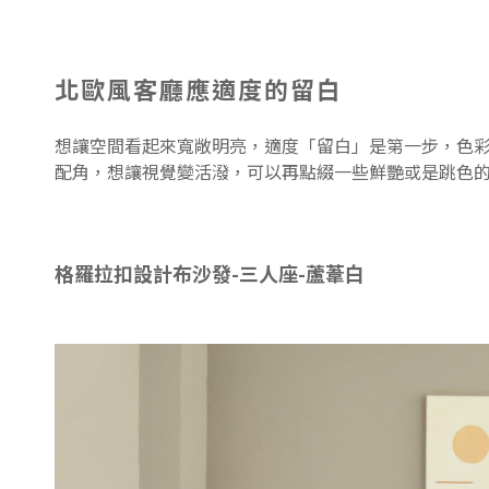
北歐風客廳應適度的留白
想讓空間看起來寬敞明亮，適度「留白」是第一步，色
配角，想讓視覺變活潑，可以再點綴一些鮮艷或是跳色
格羅拉扣設計布沙發-三人座-蘆葦白