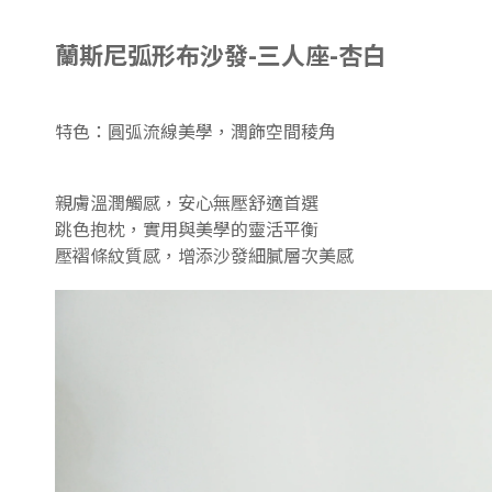
蘭斯尼弧形布沙發-三人座-杏白
特色：圓弧流線美學，潤飾空間稜角
親膚溫潤觸感，安心無壓舒適首選
跳色抱枕，實用與美學的靈活平衡
壓褶條紋質感，增添沙發細膩層次美感