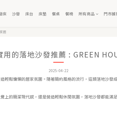
發床
沙發
床台
床墊
餐桌
餐椅
所有商品
門市據
屋家居
用的落地沙發推薦 : GREEN HO
2025-04-22
營造輕鬆慵懶的居家氛圍。隨著簡約風格的流行，這類落地沙發
視覺上的簡潔現代感，還是營造輕鬆休閒氛圍，落地沙發都能滿