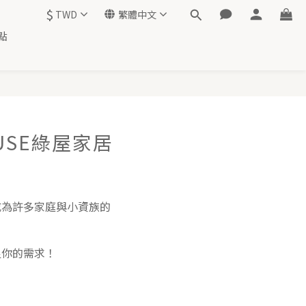
$
TWD
繁體中文
點
USE綠屋家居
成為許多家庭與小資族的
足你的需求！