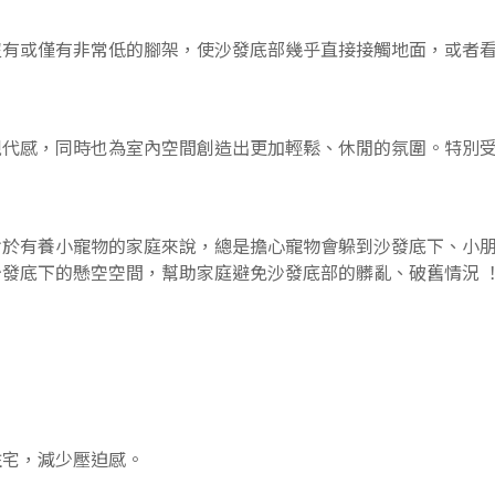
沒有或僅有非常低的腳架，使沙發底部幾乎直接接觸地面，或者
現代感，同時也為室內空間創造出更加輕鬆、休閒的氛圍。特別
對於有養小寵物的家庭來說，總是擔心寵物會躲到沙發底下、小
發底下的懸空空間，幫助家庭避免沙發底部的髒亂、破舊情況 
住宅，減少壓迫感。