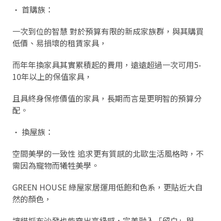
• 首購族：
一次到位的智慧 對於預算有限的新成家族群，與其購買
低價、易損壞的租賃家具，
而年年換家具其實累積起的費用，遠遠超過一次可用5-
10年以上的保值家具，
且具終身保修價值的家具，長期而言是更明智的預算分
配。
• 換屋族：
空間美學的一致性 追求更有質感的北歐生活風格時，不
需因為寵物而犧牲美學。
GREEN HOUSE 綠屋家居運用低飽和色系，更貼近大自
然的顏色，
讓貓抓布沙發也能穿出高級感，完美融入「留白」與