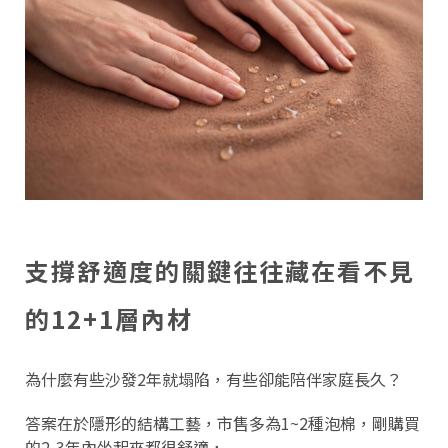
支撐舒適度的關鍵往往藏在看不見
的12+1層內材
為什麼有些沙發2年就塌陷，有些卻能陪伴家庭長久？
答案在於隱形的結構工藝，市售多為1~2種泡棉，剛購買
的2-3年內坐起來都很舒適，