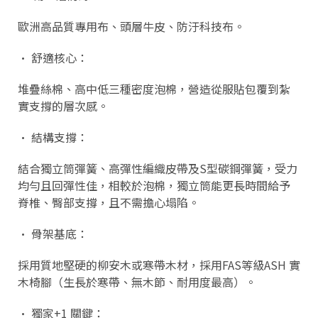
歐洲高品質專用布、頭層牛皮、防汙科技布。
• 舒適核心：
堆疊絲棉、高中低三種密度泡棉，營造從服貼包覆到紮
實支撐的層次感。
• 結構支撐：
結合獨立筒彈簧、高彈性編織皮帶及S型碳鋼彈簧，受力
均勻且回彈性佳，相較於泡棉，獨立筒能更長時間給予
脊椎、臀部支撐，且不需擔心塌陷。
• 骨架基底：
採用質地堅硬的柳安木或寒帶木材，採用FAS等級ASH 實
木椅腳（生長於寒帶、無木節、耐用度最高）。
• 獨家+1 關鍵：