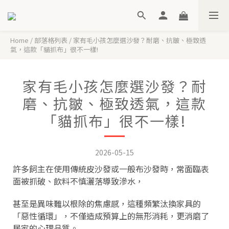
Home
/
部落格列表
/
家有毛小孩怎麼選沙發？耐磨、抗皺、極致透
氣，這款「貓抓布」很不一樣!
家有毛小孩怎麼選沙發？耐
磨、抗皺、極致透氣，這款
「貓抓布」很不一樣!
2026-05-15
許多飼主在使用傳統皮沙發或一般布沙發時，常面臨表
面被抓破、飲料不慎灑落導致滲水，
甚至是異味難以根除的焦慮感，這種頻繁汰換家具的
「惡性循環」，不僅造成預算上的無形消耗，更消磨了
居家的心理品質。