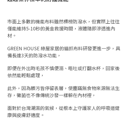
市面上多數的機能布料雖然標榜防潑水，但實際上往往
僅能維持5-10秒的黃金救援時間，液體隨即滲透進內
材。
GREEN HOUSE 綠屋家居的貓抓布料研發更進一步，具
備長達3天的防潑水功能，
即便在外出時毛孩不慎便溺、嘔吐或打翻水杯，回家後
依然能輕鬆處理，
此外，因為髒污皆停留表層，使塵蹣無食物來源無法生
存，黴菌也不像傳統沙發一樣躲在內材裡，
面對於台灣潮濕的氣候，從根本上守護家人的呼吸道健
康與皮膚舒適度。