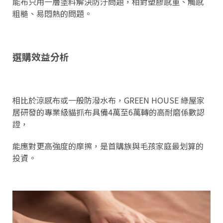
能布只用一層塗料解決防汙問題，相對塑膠感重、觸感
粗糙、易悶熱的問題。
選購效益分析
相比於涼感布或一般防潑水布，GREEN HOUSE 綠屋家
居研發的專業級貓抓布具備4萬至6萬轉的高耐磨係數認
證，
能應對更高強度的摩擦，是首購族與毛孩家庭最划算的
投資。