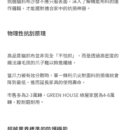
挑選貓抓布沙發不應只看表面，深入了解機能布料的運
作邏輯，才能選對適合家中的抗損神器。
物理性抗刮原理
高品質貓抓布並非完全「不怕抓」，而是透過高密度的
織法讓毛孩的爪子難以鉤進纖維，
當爪力被有效分散時，單一鋒利爪尖對面料的損傷就會
降到最低，進而延長家具的使用壽命，
市售多為2-3萬轉，GREEN HOUSE 綠屋家居為4-6萬
轉，較耐磨耐用。
超越業界標準的防護機能