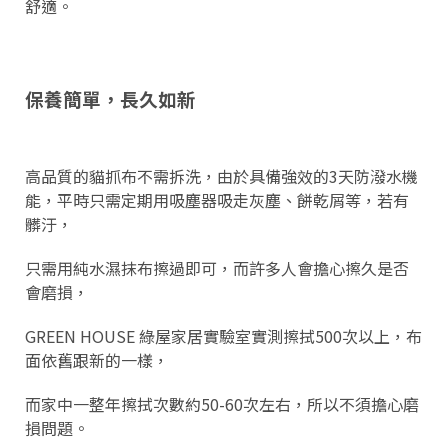
舒適。
保養簡單，長久如新
高品質的貓抓布不需拆洗，由於具備強效的3天防潑水機
能，平時只需定期用吸塵器吸走灰塵、餅乾屑等，若有
髒汙，
只需用純水濕抹布擦過即可，而許多人會擔心擦久是否
會磨損，
GREEN HOUSE 綠屋家居實驗室實測擦拭500次以上，布
面依舊跟新的一樣，
而家中一整年擦拭次數約50-60次左右，所以不須擔心磨
損問題。