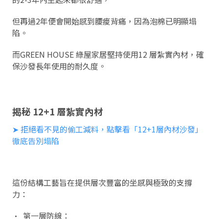
但再過2年便會開始感到腰痠背痛，因為泡棉已明顯塌
陷。
而GREEN HOUSE 綠屋家居堅持使用12 層紮實內材，確
保沙發長年使用的耐久度。
揭秘 12+1 層紮實內材
➤ 拒絕看不見的偷工減料，點擊看「12+1層內材沙發」
徹底告別塌陷
這份結構工藝旨在提供層次豐富的坐感與極致的支撐
力：
•
第一層防線：