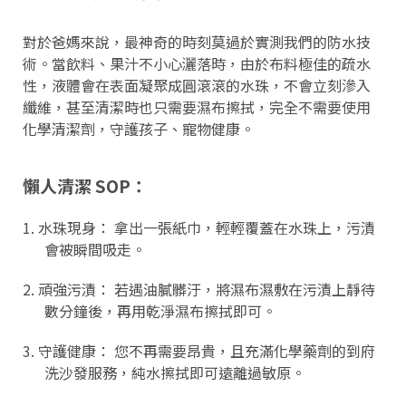
對於爸媽來說，最神奇的時刻莫過於實測我們的防水技
術。當飲料、果汁不小心灑落時，由於布料極佳的疏水
性，液體會在表面凝聚成圓滾滾的水珠，不會立刻滲入
纖維，甚至清潔時也只需要濕布擦拭，完全不需要使用
化學清潔劑，守護孩子、寵物健康。
懶人清潔 SOP：
1. 水珠現身： 拿出一張紙巾，輕輕覆蓋在水珠上，污漬
會被瞬間吸走。
2. 頑強污漬： 若遇油膩髒汙，將濕布濕敷在污漬上靜待
數分鐘後，再用乾淨濕布擦拭即可。
3. 守護健康： 您不再需要昂貴，且充滿化學藥劑的到府
洗沙發服務，純水擦拭即可遠離過敏原。