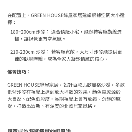
在配置上，GREEN HOUSE綠屋家居建議根據空間大小選
擇：
180~200cm沙發： 適合精緻小宅，能保持客廳動線流
·
暢，讓視覺更有空氣感。
210-230cm 沙發： 若客廳寬敞，大尺寸沙發能提供更
·
佳的臥躺體驗，成為全家人凝聚情感的核心。
佈置技巧：
GREEN HOUSE綠屋家居，設計百款北歐風格沙發，多款
低背沙發在視覺上達到放大坪數的效果，顏色靈感源於
大自然、配色低彩度，長期視覺上會有放鬆、沉靜的感
受，打造出清新、有溫度的北歐居家風格。
讓家成為凝聚情感的避風港