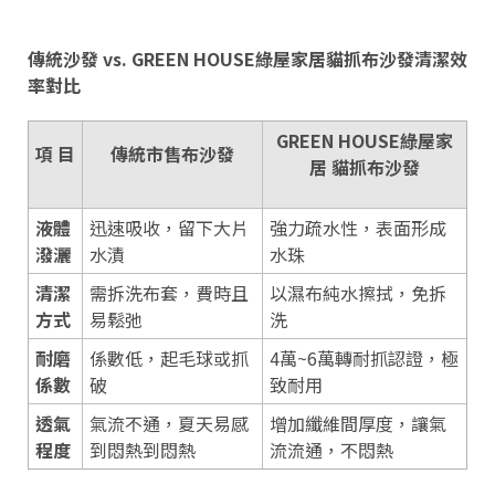
傳統沙發 vs. GREEN HOUSE綠屋家居貓抓布沙發清潔效
率對比
GREEN HOUSE綠屋家
項 目
傳統市售布沙發
居 貓抓布沙發
液體
迅速吸收，留下大片
強力疏水性，表面形成
潑灑
水漬
水珠
清潔
需拆洗布套，費時且
以濕布純水擦拭，免拆
方式
易鬆弛
洗
耐磨
係數低，起毛球或抓
4萬~6萬轉耐抓認證，極
係數
破
致耐用
透氣
氣流不通，夏天易感
增加纖維間厚度，讓氣
程度
到悶熱到悶熱
流流通，不悶熱