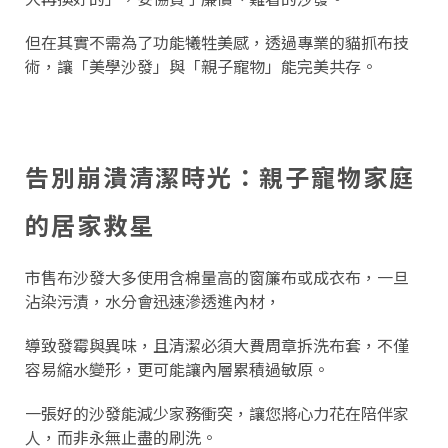
但在其實不需為了功能犧牲美感，透過專業的貓抓布技
術，讓「美學沙發」與「親子寵物」能完美共存。
告別崩潰清潔時光：親子寵物家庭
的居家救星
市售布沙發大多使用含棉量高的窗簾布或成衣布，一旦
沾染污漬，水分會迅速滲透進內材，
導致發霉與異味，且清潔必須大費周章拆洗布套，不僅
容易縮水變形，更可能讓內層累積過敏原。
一張好的沙發能減少家務衝突，讓您將心力花在陪伴家
人，而非永無止盡的刷洗。