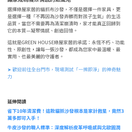
選擇綠屋家居的貓抓布沙發，不僅是選擇一件家具，更
是選擇一種「不再因為沙發弄髒而對孩子生氣」的生活
品質，當您不需要再為清潔崩潰時，家才能真正回歸到
它的本質—凝聚情感、創造回憶。
這就是GREEN HOUSE綠屋家居的承諾：永恆不朽、功能
性、原創性
，
讓每一張沙發，都成為您家中最溫暖、最
實用、也最美麗的守護者。
➤
歡迎前往全台門市，現場測試「一擦即淨」的神奇魅
力
延伸閱讀
省下10年清潔費！這款貓抓沙發根本是家計救星，竟然3
萬多即可入手！
牛皮沙發的職人標準：深度解析皮革呼吸感與北歐圓潤