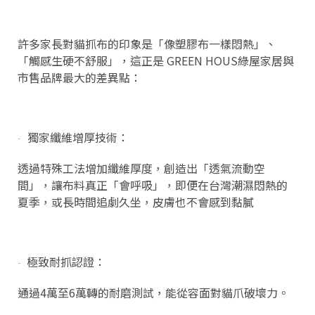
許多家長對貓抓布的印象是「像塑膠布一樣悶熱」、
「觸感生硬不舒服」，這正是 GREEN HOUS綠屋家居與
市售品牌最大的差異點：
獨家纖維增厚技術：
·
透過特殊工法增加纖維厚度，創造出「透氣流動空
間」，讓布料真正「會呼吸」，即便在台灣潮濕悶熱的
夏季，或長時間追劇久坐，皮膚也不會感到黏膩
極致耐抓認證：
·
通過4萬至6萬轉的耐磨測試，能從容面對貓爪破壞力。