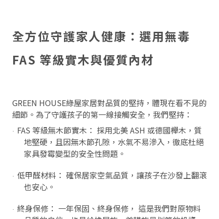
全方位守護家人健康：選用無毒
FAS 等級實木與優質內材
GREEN HOUSE綠屋家居對品質的堅持，體現在看不見的
細節。為了守護孩子的第一線接觸安全，我們堅持：
FAS 等級無木節實木： 採用北美 ASH 或德國櫸木，質
·
地堅硬，且因無木節孔隙，水氣不易滲入，徹底杜絕
家具發霉變型的安全性問題。
低甲醛材料： 確保居家空氣品質，讓孩子在沙發上翻滾
·
也安心。
終身保修： 一年保固、終身保修， 這是我們對原物料
·