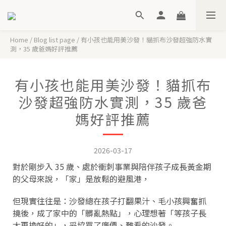
Home
/
Blog list page
/
有小孩也能用美沙發！貓抓布沙發超強防水實
測，35 歲爸媽好評推薦
有小孩也能用美沙發！貓抓布
沙發超強防水實測，35 歲爸
媽好評推薦
2026-03-17
對於剛步入 35 歲、處於衝刺事業與陪伴孩子成長黃金期
的父母來說，「家」是放鬆的避風港，
但現實往往是：沙發總在孩子打翻果汁、毛小孩興奮抓
撓後，成了家中的「髒亂熱點」，心理想著「等孩子長
大再換好的」，妥協買了廉價、難看的沙發。